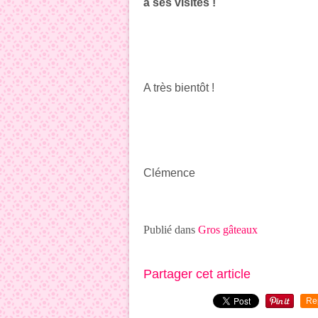
à ses visites !
A très bientôt !
Clémence
Publié dans
Gros gâteaux
Partager cet article
Re