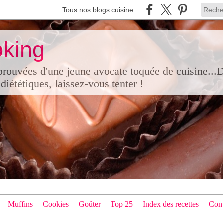
Tous nos blogs cuisine
king
pprouvées d'une jeune avocate toquée de cuisine...
diététiques, laissez-vous tenter !
Muffins
Cookies
Goûter
Top 25
Index des recettes
Cont