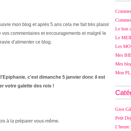
Comment
Comment
ivre mon blog et après 5 ans cela me fait très plaisir
Le bon u
 lire vos commentaires et encouragements et malgré le
Le MEI
ravie d'alimenter ce blog.
Les M
Mes BIB
Mes blog
Mon PLA
:
l'Epiphanie, c'est dimanche 5 janvier donc il est
 votre galette des rois !
Caté
Gros Gâ
Petit De
fois à la préparer vous-même.
L'heure