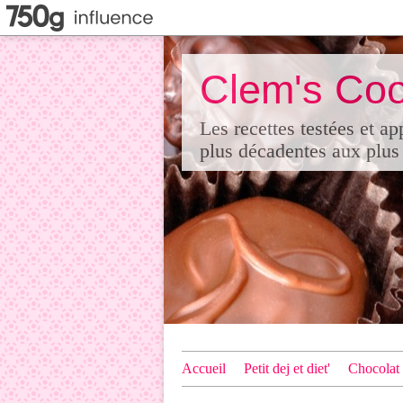
Clem's Coo
Les recettes testées et a
plus décadentes aux plus 
Accueil
Petit dej et diet'
Chocolat