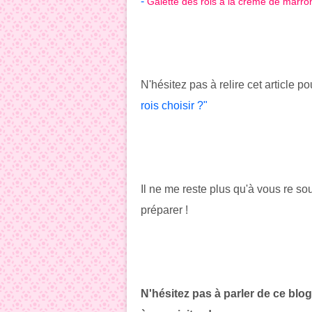
-
Galette des rois à la crème de marro
N'hésitez pas à relire cet article p
rois choisir ?"
Il ne me reste plus qu'à vous re so
préparer !
N'hésitez pas à parler de ce blog 