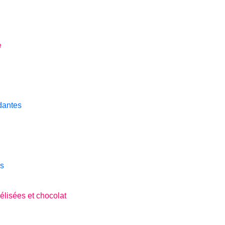
e
dantes
es
élisées et chocolat