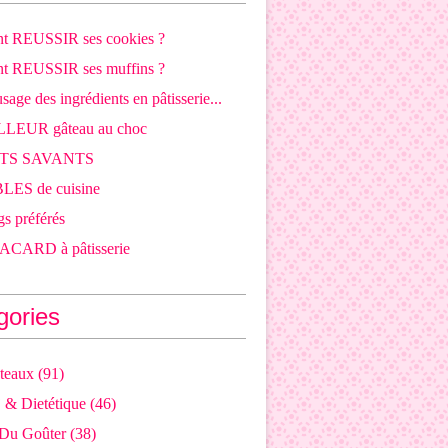
 REUSSIR ses cookies ?
 REUSSIR ses muffins ?
sage des ingrédients en pâtisserie...
LLEUR gâteau au choc
OTS SAVANTS
LES de cuisine
s préférés
CARD à pâtisserie
gories
teaux
(91)
j & Dietétique
(46)
 Du Goûter
(38)