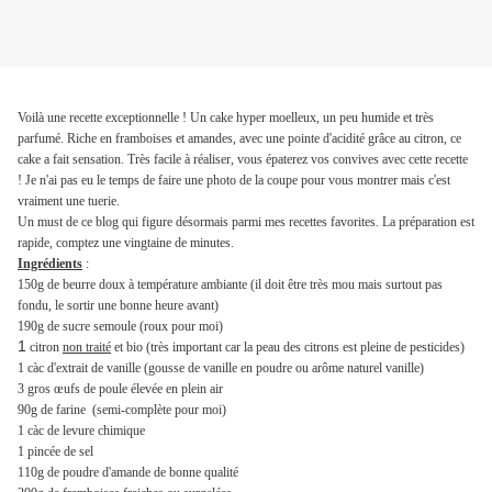
Voilà une recette exceptionnelle ! Un cake hyper moelleux, un peu humide et très
parfumé. Riche en framboises et amandes, avec une pointe d'acidité grâce au citron, ce
cake a fait sensation. Très facile à réaliser, vous épaterez vos convives avec cette recette
! Je n'ai pas eu le temps de faire une photo de la coupe pour vous montrer mais c'est
vraiment une tuerie.
Un must de ce blog qui figure désormais parmi mes recettes favorites. La préparation est
rapide, comptez une vingtaine de minutes.
Ingrédients
:
150g de beurre doux à température ambiante (il doit être très mou mais surtout pas
fondu, le sortir une bonne heure avant)
190g de sucre semoule (roux pour moi)
1
citron
non traité
et bio (très important car la peau des citrons est pleine de pesticides)
1 càc d'extrait de vanille (gousse de vanille en poudre ou arôme naturel vanille)
3 gros œufs de poule élevée en plein air
90g de farine (semi-complète pour moi)
1 càc de levure chimique
1 pincée de sel
110g de poudre d'amande de bonne qualité