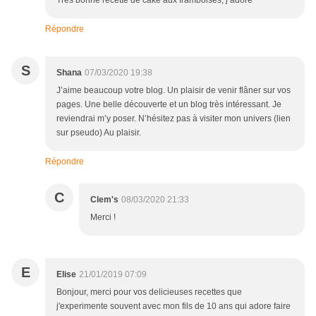
Très bonne recette de cake aux framboises, j adore
Répondre
S
Shana
07/03/2020 19:38
J’aime beaucoup votre blog. Un plaisir de venir flâner sur vos
pages. Une belle découverte et un blog très intéressant. Je
reviendrai m’y poser. N’hésitez pas à visiter mon univers (lien
sur pseudo) Au plaisir.
Répondre
C
Clem's
08/03/2020 21:33
Merci !
E
Elise
21/01/2019 07:09
Bonjour, merci pour vos delicieuses recettes que
j'experimente souvent avec mon fils de 10 ans qui adore faire