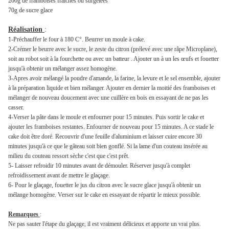
200g de framboises fraiches ou surgelées
70g de sucre glace
Réalisation
:
1-Préchauffer le four à 180 C°. Beurrer un moule à cake.
2-Crémer le beurre avec le sucre, le zeste du citron (prélevé avec une râpe Microplane),
soit au robot soit à la fourchette ou avec un batteur . Ajouter un à un les œufs et fouetter
jusqu'à obtenir un mélanger assez homogène.
3-Apres avoir mélangé la poudre d'amande, la farine, la levure et le sel ensemble, ajouter
à la préparation liquide et bien mélanger. Ajouter en dernier la moitié des framboises et
mélanger de nouveau doucement avec une cuillère en bois en essayant de ne pas les
casser.
4-Verser la pâte dans le moule et enfourner pour 15 minutes. Puis sortir le cake et
ajouter les framboises restantes. Enfourner de nouveau pour 15 minutes. A ce stade le
cake doit être doré. Recouvrir d'une feuille d'aluminium et laisser cuire encore 30
minutes jusqu'à ce que le gâteau soit bien gonflé. Si la lame d'un couteau insérée au
milieu du couteau ressort sèche c'est que c'est prêt.
5- Laisser refroidir 10 minutes avant de démouler. Réserver jusqu'à complet
refroidissement avant de mettre le glaçage.
6- Pour le glaçage, fouetter le jus du citron avec le sucre glace jusqu'à obtenir un
mélange homogène. Verser sur le cake en essayant de répartir le mieux possible.
Remarques
:
Ne pas sauter l'étape du glaçage, il est vraiment délicieux et apporte un vrai plus.