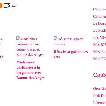
0
Comment
Comment
Le bon u
Le MEI
Les M
Mes BIB
x
Réussir sa galette des
Mes blog
té
rois
Mon PLA
Madeleines
parfumées à la
bergamote avec
Caté
Baume des Anges
Gros Gâ
Petit De
L'heure