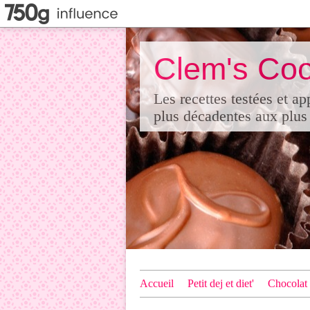
Clem's Coo
Les recettes testées et a
plus décadentes aux plus 
Accueil
Petit dej et diet'
Chocolat