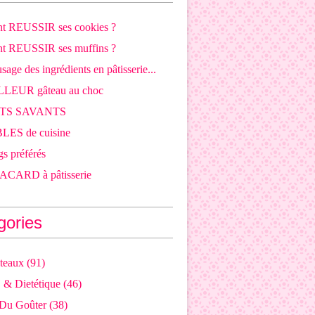
 REUSSIR ses cookies ?
 REUSSIR ses muffins ?
sage des ingrédients en pâtisserie...
LLEUR gâteau au choc
OTS SAVANTS
LES de cuisine
s préférés
CARD à pâtisserie
gories
teaux
(91)
j & Dietétique
(46)
 Du Goûter
(38)