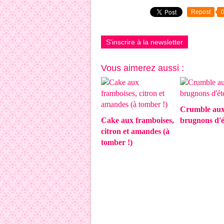
Repost
S'inscrire à la newsletter
Vous aimerez aussi :
Crumble au
Cake aux framboises,
brugnons d'é
citron et amandes (à
tomber !)