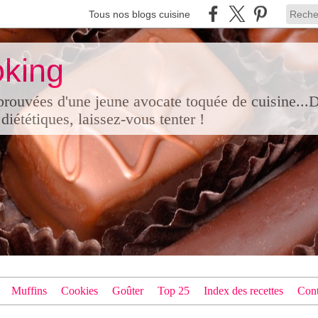
Tous nos blogs cuisine
king
pprouvées d'une jeune avocate toquée de cuisine...
diététiques, laissez-vous tenter !
Muffins
Cookies
Goûter
Top 25
Index des recettes
Cont