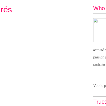
érés
Who 
activité
passion 
partager
Voir le 
Truc