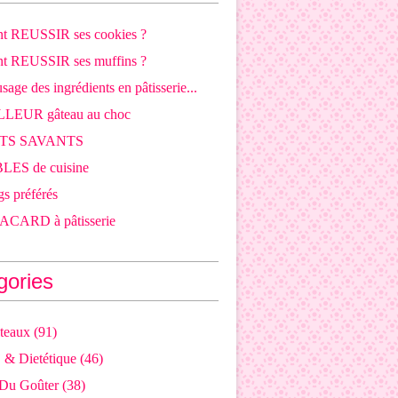
 REUSSIR ses cookies ?
 REUSSIR ses muffins ?
sage des ingrédients en pâtisserie...
LLEUR gâteau au choc
OTS SAVANTS
LES de cuisine
s préférés
CARD à pâtisserie
gories
teaux
(91)
j & Dietétique
(46)
 Du Goûter
(38)