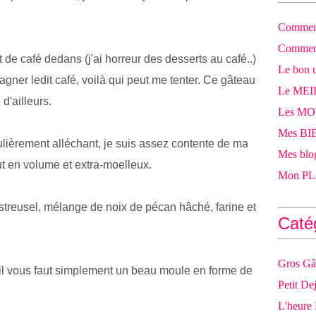
Comment
Comment
t de café dedans (j'ai horreur des desserts au café..)
Le bon u
ner ledit café, voilà qui peut me tenter. Ce gâteau
Le MEI
d'ailleurs.
Les M
Mes BIB
ticulièrement alléchant, je suis assez contente de ma
Mes blog
ut en volume et extra-moelleux.
Mon PLA
x streusel, mélange de noix de pécan hâché, farine et
Caté
Gros Gâ
er, il vous faut simplement un beau moule en forme de
Petit De
L'heure