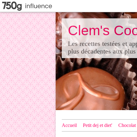
Clem's Coo
Les recettes testées et a
plus décadentes aux plus 
Accueil
Petit dej et diet'
Chocolat