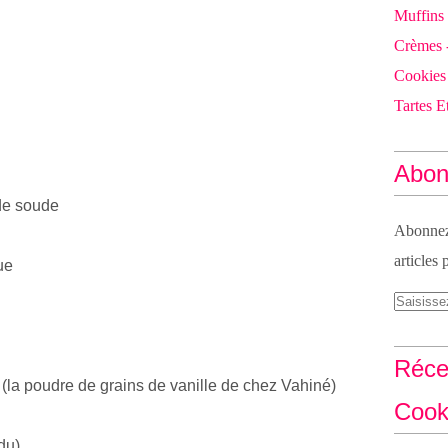
Muffins
Crèmes 
Cookies
Tartes Et
Abon
 de soude
Abonnez-
articles 
ue
Réce
le (la poudre de grains de vanille de chez Vahiné)
Cook
du)