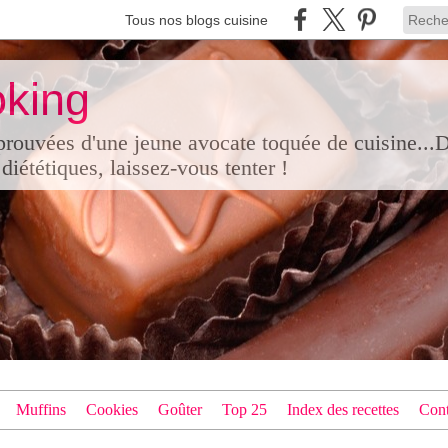
Tous nos blogs cuisine
king
pprouvées d'une jeune avocate toquée de cuisine...
diététiques, laissez-vous tenter !
Muffins
Cookies
Goûter
Top 25
Index des recettes
Cont