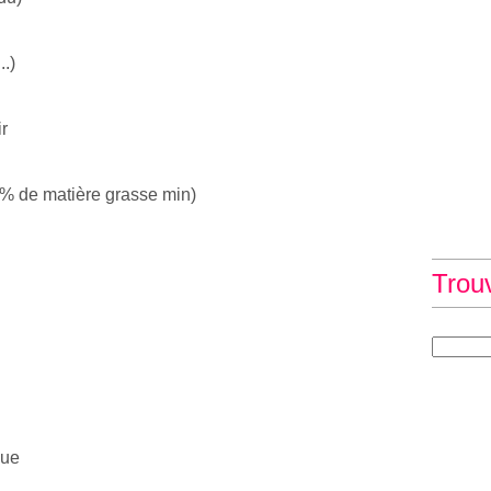
.)
r
5% de matière grasse min)
Trou
lue