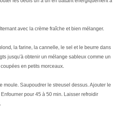
outer les oeufs un à un en battant énergiquement à
lternant avec la crème fraîche et bien mélanger.
lond, la farine, la cannelle, le sel et le beurre dans
igts jusqu'à obtenir un mélange sableux comme un
n coupées en petits morceaux.
le moule. Saupoudrer le streusel dessus. Ajouter le
e. Enfourner pour 45 à 50 min. Laisser refroidir
.