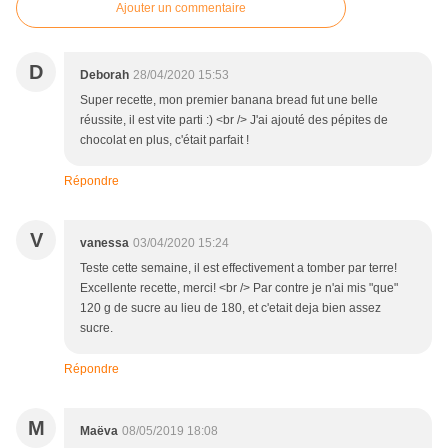
Ajouter un commentaire
D
Deborah
28/04/2020 15:53
Super recette, mon premier banana bread fut une belle
réussite, il est vite parti :) <br /> J'ai ajouté des pépites de
chocolat en plus, c'était parfait !
Répondre
V
vanessa
03/04/2020 15:24
Teste cette semaine, il est effectivement a tomber par terre!
Excellente recette, merci! <br /> Par contre je n'ai mis "que"
120 g de sucre au lieu de 180, et c'etait deja bien assez
sucre.
Répondre
M
Maëva
08/05/2019 18:08