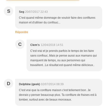
S
Seg
20/07/2017 22:43
C'est quand même dommage de vouloir faire des confitures
maison et d'utiliser du confisuc...
Répondre
C
Clem's
12/04/2018 14:51
C'est vrai et je prends parfois le temps de les faire
sans confisuc..Mais je pense aussi aux mamans qui
manquent de temps, ou aux personnes qui
travaillent...Le résultat est quand même délicieux..
D
Delphine (geek)
02/07/2014 08:39
C'est vrai que la confiture maison c'est tellement bon. Je
devrais y penser beaucoup plus. Ta confiture de fraises est à
tomber, surtout avec de beaux morceaux.