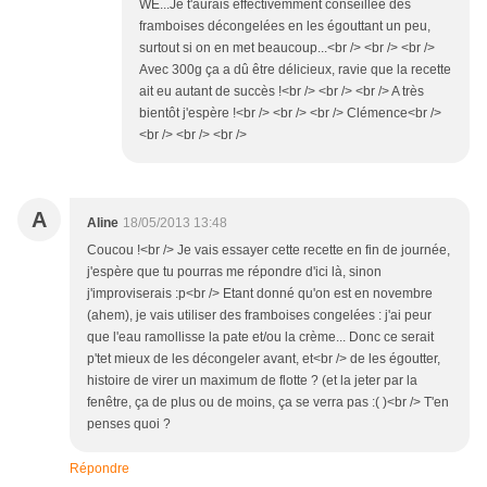
WE...Je t'aurais effectivemment conseillée des
framboises décongelées en les égouttant un peu,
surtout si on en met beaucoup...<br /> <br /> <br />
Avec 300g ça a dû être délicieux, ravie que la recette
ait eu autant de succès !<br /> <br /> <br /> A très
bientôt j'espère !<br /> <br /> <br /> Clémence<br />
<br /> <br /> <br />
A
Aline
18/05/2013 13:48
Coucou !<br /> Je vais essayer cette recette en fin de journée,
j'espère que tu pourras me répondre d'ici là, sinon
j'improviserais :p<br /> Etant donné qu'on est en novembre
(ahem), je vais utiliser des framboises congelées : j'ai peur
que l'eau ramollisse la pate et/ou la crème... Donc ce serait
p'tet mieux de les décongeler avant, et<br /> de les égoutter,
histoire de virer un maximum de flotte ? (et la jeter par la
fenêtre, ça de plus ou de moins, ça se verra pas :( )<br /> T'en
penses quoi ?
Répondre