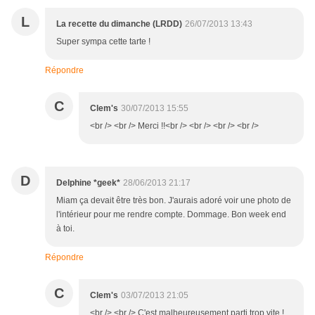
L
La recette du dimanche (LRDD)
26/07/2013 13:43
Super sympa cette tarte !
Répondre
C
Clem's
30/07/2013 15:55
<br /> <br /> Merci !!<br /> <br /> <br /> <br />
D
Delphine *geek*
28/06/2013 21:17
Miam ça devait être très bon. J'aurais adoré voir une photo de
l'intérieur pour me rendre compte. Dommage. Bon week end
à toi.
Répondre
C
Clem's
03/07/2013 21:05
<br /> <br /> C'est malheureusement parti trop vite !