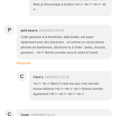
Mais je t'encourage à la faire !<br /> <br /> <br /> <br
/>
P
petit beurre
26/06/2013 09:49
Cette ganache à la framboise, déjà testée, est super
également avec des macarons....et comme on est en pleine
période de framboises, déclinons la à l'infini : tartes, mousse,
ganache....<br /> Bonne journée sous le soleil à l'ouest
Répondre
C
Clem's
28/06/2013 10:26
<br /> <br /> Merci !! c'est vrai que c'est une très
bonne alliance !<br /> <br /> <br /> Bonne journée
également !<br /> <br /> <br /> <br />
C
Cindy
25/06/2013 14:15