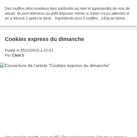
Des muffins ultra moelleux bien parfumés au miel et agrémentés de noix de
pécan. Ils sont délicieux au petit déjeuner même si Julien n'a pu attendre et
en a dévoré 2 après le diner... Ingrédients pour 6 muffins : 140g de farine
semi complète (au Monoprix,...
Cookies express du dimanche
Publié le 05/12/2010 à 23:53
Par
Clem's