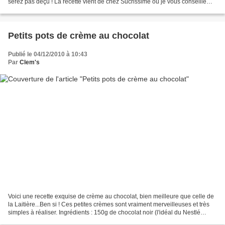
serez pas déçu ! La recette vient de chez Sucrissime où je vous conseille
d'aller faire un tour, son site...
Petits pots de crème au chocolat
Publié le 04/12/2010 à 10:43
Par
Clem's
Voici une recette exquise de crème au chocolat, bien meilleure que celle de
la Laitière...Ben si ! Ces petites crèmes sont vraiment merveilleuses et très
simples à réaliser. Ingrédients : 150g de chocolat noir (l'idéal du Nestlé
dessert à 70%) 1/2 litre...