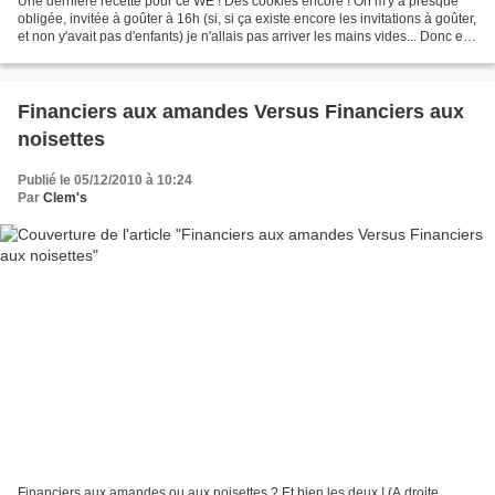
Une dernière recette pour ce WE ! Des cookies encore ! On m'y a presque
obligée, invitée à goûter à 16h (si, si ça existe encore les invitations à goûter,
et non y'avait pas d'enfants) je n'allais pas arriver les mains vides... Donc en
20min chrono, une...
Financiers aux amandes Versus Financiers aux
noisettes
Publié le 05/12/2010 à 10:24
Par
Clem's
Financiers aux amandes ou aux noisettes ? Et bien les deux ! (A droite