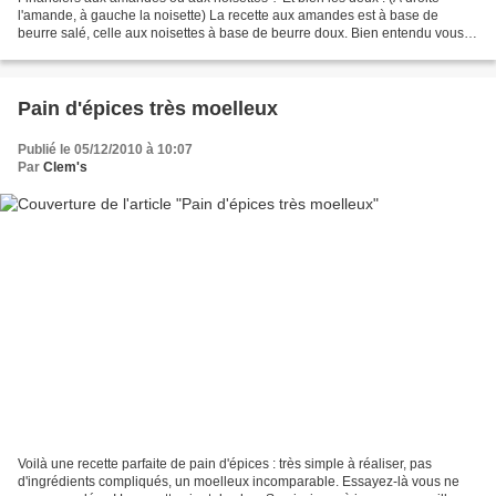
l'amande, à gauche la noisette) La recette aux amandes est à base de
beurre salé, celle aux noisettes à base de beurre doux. Bien entendu vous
pouvez inverser. La noisette a un goût...
Pain d'épices très moelleux
Publié le 05/12/2010 à 10:07
Par
Clem's
Voilà une recette parfaite de pain d'épices : très simple à réaliser, pas
d'ingrédients compliqués, un moelleux incomparable. Essayez-là vous ne