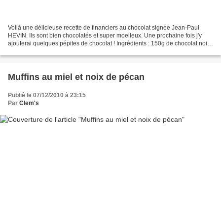
Voilà une délicieuse recette de financiers au chocolat signée Jean-Paul
HEVIN. Ils sont bien chocolatés et super moelleux. Une prochaine fois j'y
ajouterai quelques pépites de chocolat ! Ingrédients : 150g de chocolat noir,
70% si possible 55g de sucre...
Muffins au miel et noix de pécan
Publié le 07/12/2010 à 23:15
Par
Clem's