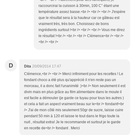
raccourcirai la cuisson à 30min, 100 C° étant une
température assez basse.<br /> <br /> <br /> J'espère
que le résultat sera à la hauteur car ce gâteau est
vraiment très, très bon. Choisissez de bons
ingrédients surtout !<br /> <br /> <br /> Vous me direz
le résultat !<br /> <br /> <br /> Clémence<br /> <br />
<br /> <br />
D
Dita
20/09/2014 17:47
Clémence,<br /> <br /> Merci infiniment pour tes recettes ! Le
fondant choco a été plus qu'apprécié il n'en reste pas un
morceau, il a donc fait l'unanimité :)<br /> Non seulement il est
divin mais en plus grâce au film alimentaire dans le moule il
est facile a démouler (je garde ce tuyau pour tous les autres )
et cela a fait un aspect vraiment beau sur le<br /> fondant!<br
/> J'ai de mon côté mis seulement 50gr de sucre, laisse cuire
pendant 50 min à 120 et laisse le tout dans le frigo toute la
nuit , résultat extra! Je le recommande et surtout je le garde
en recette de<br /> fondant . Merci