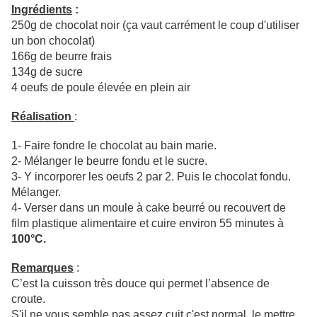
Ingrédients
:
250g de chocolat noir (ça vaut carrément le coup d'utiliser
un bon chocolat)
166g de beurre frais
134g de sucre
4 oeufs de poule élevée en plein air
Réalisation
:
1- Faire fondre le chocolat au bain marie.
2- Mélanger le beurre fondu et le sucre.
3- Y incorporer les oeufs 2 par 2. Puis le chocolat fondu.
Mélanger.
4- Verser dans un moule à cake beurré ou recouvert de
film plastique alimentaire et cuire environ 55 minutes à
100°C.
Remarques
:
C’est la cuisson très douce qui permet l’absence de
croute.
S'il ne vous semble pas assez cuit c'est normal, le mettre