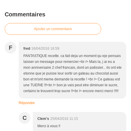
Commentaires
Ajouter un commentaire
F
fred
16/04/2016 16:59
FANTASTIQUE recette. ca fait deja un moment qu eje pensais
laisser un message pour remercier.<br /> Mais la, j ai eu a
mon anniversaire 2 chef francais, dont un patissier... ils ont ete
etonne que je puisse leur sortir un gateau au chocolat aussi
bon et m'ont meme demande la recette ! <br /> Ce gateau est
une TUERIE !!!<br /> bon je vais peut etre diminuer le sucre,
certains le trouvent trop sucre !!<br /> encore merci merci !!!!!
Répondre
C
Clem's
25/04/2016 11:15
Merci à vous !!