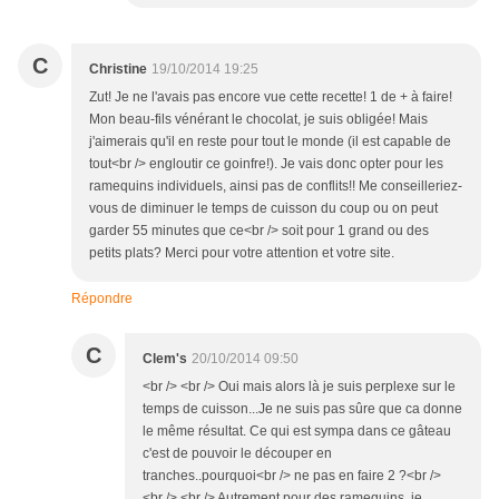
C
Christine
19/10/2014 19:25
Zut! Je ne l'avais pas encore vue cette recette! 1 de + à faire!
Mon beau-fils vénérant le chocolat, je suis obligée! Mais
j'aimerais qu'il en reste pour tout le monde (il est capable de
tout<br /> engloutir ce goinfre!). Je vais donc opter pour les
ramequins individuels, ainsi pas de conflits!! Me conseilleriez-
vous de diminuer le temps de cuisson du coup ou on peut
garder 55 minutes que ce<br /> soit pour 1 grand ou des
petits plats? Merci pour votre attention et votre site.
Répondre
C
Clem's
20/10/2014 09:50
<br /> <br /> Oui mais alors là je suis perplexe sur le
temps de cuisson...Je ne suis pas sûre que ca donne
le même résultat. Ce qui est sympa dans ce gâteau
c'est de pouvoir le découper en
tranches..pourquoi<br /> ne pas en faire 2 ?<br />
<br /> <br /> Autrement pour des ramequins, je