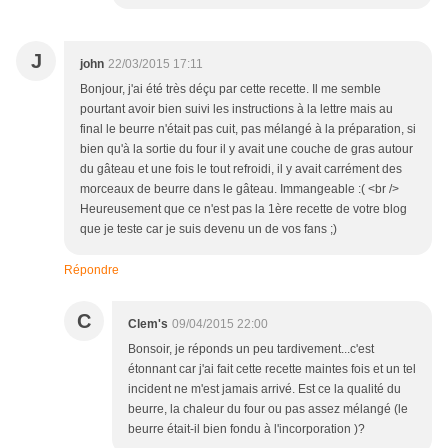
J
john
22/03/2015 17:11
Bonjour, j'ai été très déçu par cette recette. Il me semble
pourtant avoir bien suivi les instructions à la lettre mais au
final le beurre n'était pas cuit, pas mélangé à la préparation, si
bien qu'à la sortie du four il y avait une couche de gras autour
du gâteau et une fois le tout refroidi, il y avait carrément des
morceaux de beurre dans le gâteau. Immangeable :( <br />
Heureusement que ce n'est pas la 1ère recette de votre blog
que je teste car je suis devenu un de vos fans ;)
Répondre
C
Clem's
09/04/2015 22:00
Bonsoir, je réponds un peu tardivement...c'est
étonnant car j'ai fait cette recette maintes fois et un tel
incident ne m'est jamais arrivé. Est ce la qualité du
beurre, la chaleur du four ou pas assez mélangé (le
beurre était-il bien fondu à l'incorporation )?