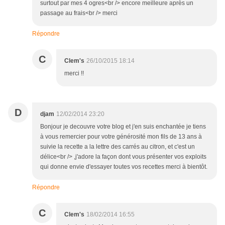
surtout par mes 4 ogres<br /> encore meilleure après un
passage au frais<br /> merci
Répondre
C
Clem's
26/10/2015 18:14
merci !!
D
djam
12/02/2014 23:20
Bonjour je decouvre votre blog et j'en suis enchantée je tiens
à vous remercier pour votre générosité mon fils de 13 ans à
suivie la recette a la lettre des carrés au citron, et c'est un
délice<br /> ,j'adore la façon dont vous présenter vos exploits
qui donne envie d'essayer toutes vos recettes merci à bientôt.
Répondre
C
Clem's
18/02/2014 16:55