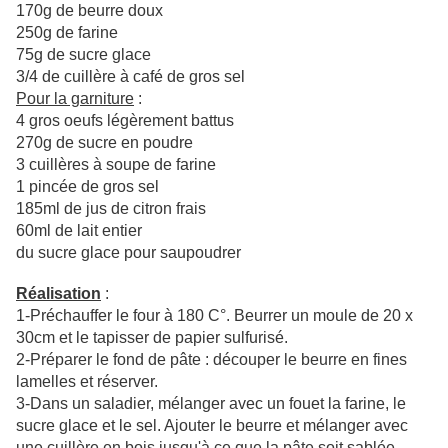
170g de beurre doux
250g de farine
75g de sucre glace
3/4 de cuillère à café de gros sel
Pour la garniture
:
4 gros oeufs légèrement battus
270g de sucre en poudre
3 cuillères à soupe de farine
1 pincée de gros sel
185ml de jus de citron frais
60ml de lait entier
du sucre glace pour saupoudrer
Réalisation
:
1-Préchauffer le four à 180 C°. Beurrer un moule de 20 x
30cm et le tapisser de papier sulfurisé.
2-Préparer le fond de pâte : découper le beurre en fines
lamelles et réserver.
3-Dans un saladier, mélanger avec un fouet la farine, le
sucre glace et le sel. Ajouter le beurre et mélanger avec
une cuillère en bois jusqu'à ce que la pâte soit sablée.