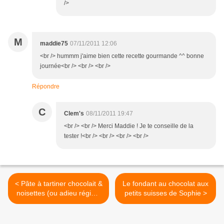
/>
M
maddie75
07/11/2011 12:06
<br /> hummm j'aime bien cette recette gourmande ^^ bonne
journée<br /> <br /> <br />
Répondre
C
Clem's
08/11/2011 19:47
<br /> <br /> Merci Maddie ! Je te conseille de la
tester !<br /> <br /> <br /> <br />
< Pâte à tartiner chocolait &
Le fondant au chocolat aux
noisettes (ou adieu régime
petits suisses de Sophie >
!)