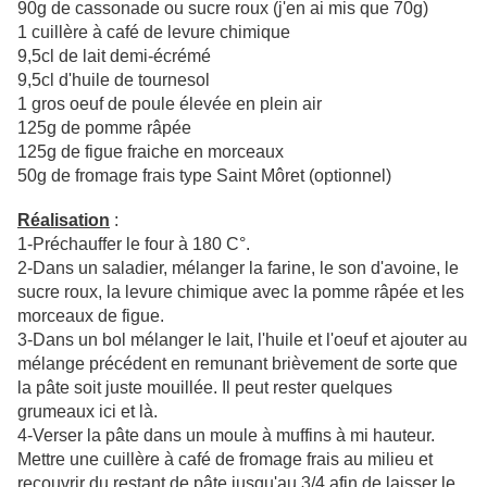
90g de cassonade ou sucre roux (j'en ai mis que 70g)
1 cuillère à café de levure chimique
9,5cl de lait demi-écrémé
9,5cl d'huile de tournesol
1 gros oeuf de poule élevée en plein air
125g de pomme râpée
125g de figue fraiche en morceaux
50g de fromage frais type Saint Môret (optionnel)
Réalisation
:
1-Préchauffer le four à 180 C°.
2-Dans un saladier, mélanger la farine, le son d'avoine, le
sucre roux, la levure chimique avec la pomme râpée et les
morceaux de figue.
3-Dans un bol mélanger le lait, l'huile et l'oeuf et ajouter au
mélange précédent en remunant brièvement de sorte que
la pâte soit juste mouillée. Il peut rester quelques
grumeaux ici et là.
4-Verser la pâte dans un moule à muffins à mi hauteur.
Mettre une cuillère à café de fromage frais au milieu et
recouvrir du restant de pâte jusqu'au 3/4 afin de laisser le