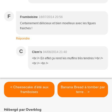
F
Framboisine
18/07/2014 20:56
Certainement délicieux et bien moelleux avec les figues
fraiches !
Répondre
C
Clem's
04/08/2014 21:40
<br /> En effet ça rend les muffins très tendres !<br />
<br /> <br />
< Cheesecake d'été aux
Banana Bread à tomber par
framboises
terre... >
Hébergé par Overblog