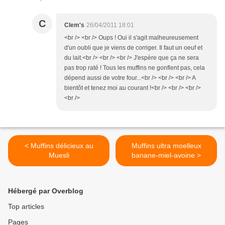
C
Clem's
26/04/2011 18:01
<br /> <br /> Oups ! Oui il s'agit malheureusement
d'un oubli que je viens de corriger. Il faut un oeuf et
du lait.<br /> <br /> <br /> J'espère que ça ne sera
pas trop raté ! Tous les muffins ne gonflent pas, cela
dépend aussi de votre four...<br /> <br /> <br /> A
bientôt et tenez moi au courant !<br /> <br /> <br />
<br />
< Muffins délicieux au
Muffins ultra moelleux
Muesli
banane-miel-avoine >
Hébergé par Overblog
Top articles
Pages