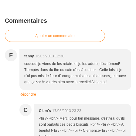
Commentaires
Ajouter un commentaire
F
fanny
16/05/2013 12:30
coucou! je viens de les refaire et je les adore, décidément!
Trempés dans du thé ou café c'est à tomber... Cette fois ci je
n'ai pas mis de fleur d'oranger mais des raisins secs, je trouve
que ça<br /> va très bien avec la recette! A bientot!
Répondre
C
Clem's
17/05/2013 23:23
<br /> <br /> Merci pour ton message, c'est vrai qu'ils
sont parfaits ces petits biscuits !<br /> <br /> <br /> A
bientôt !<br /> <br /> <br /> Clémence<br /> <br /> <br