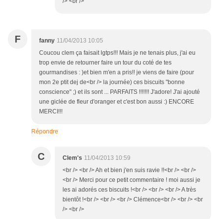
/> <br />
F
fanny
11/04/2013 10:05
Coucou clem ça faisait lgtps!!! Mais je ne tenais plus, j'ai eu
trop envie de retourner faire un tour du coté de tes
gourmandises : )et bien m'en a pris!! je viens de faire (pour
mon 2e ptit dej de<br /> la journée) ces biscuits "bonne
conscience" ;) et ils sont ... PARFAITS !!!!!!! J'adore! J'ai ajouté
une giclée de fleur d'oranger et c'est bon aussi :) ENCORE
MERCI!!!
Répondre
C
Clem's
11/04/2013 10:59
<br /> <br /> Ah et bien j'en suis ravie !!<br /> <br />
<br /> Merci pour ce petit commentaire ! moi aussi je
les ai adorés ces biscuits !<br /> <br /> <br /> A très
bientôt !<br /> <br /> <br /> Clémence<br /> <br /> <br
/> <br />