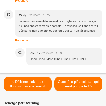
Répondre
C
Cindy
02/08/2013 18:22
Je viens seulement de me mettre aux glaces maison mais je
n'ai pas encore tenter les sorbets. En tout cas les tiens ont l'air
très bons, rien que par les couleurs qui sont plutôt estivales ^^
Répondre
C
Clem's
22/08/2013 23:35
<br /> <br /> Merci !!<br /> <br /> <br /> <br />
< Délicieux cake aux
Glace à la piña colada...qui
flocons d'avoine, miel &
rend pompette ! >
citron
Hébergé par Overblog