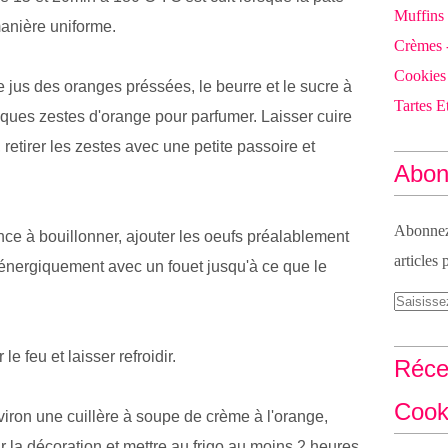
Muffins
manière uniforme.
Crèmes 
Cookies
e jus des oranges préssées, le beurre et le sucre à
Tartes Et
ques zestes d'orange pour parfumer. Laisser cuire
retirer les zestes avec une petite passoire et
Abon
Abonnez-
 à bouillonner, ajouter les oeufs préalablement
articles 
 énergiquement avec un fouet jusqu'à ce que le
e feu et laisser refroidir.
Réce
Cook
viron une cuillère à soupe de crème à l'orange,
ur la décoration et mettre au frigo au moins 2 heures.