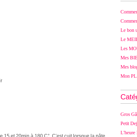
Comment
Comment
Le bon u
Le MEI
Les M
Mes BIB
Mes blog
Mon PLA
r
Caté
Gros Gâ
Petit De
L'heure
re 15 et 20min à 180 C°. C'est cuit lorsque la pâte