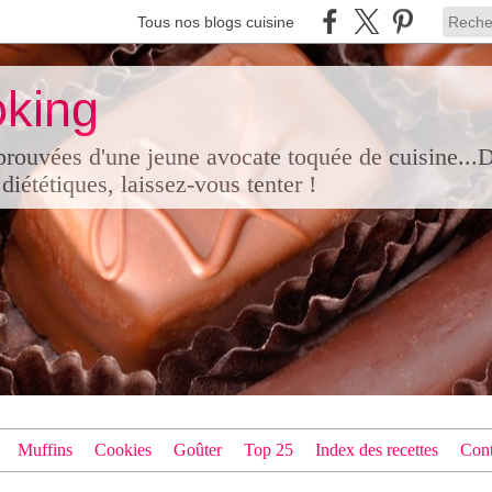
Tous nos blogs cuisine
king
pprouvées d'une jeune avocate toquée de cuisine...
diététiques, laissez-vous tenter !
Muffins
Cookies
Goûter
Top 25
Index des recettes
Cont