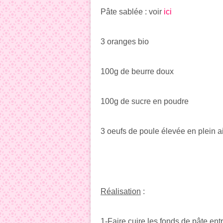
Pâte sablée : voir
ici
3 oranges bio
100g de beurre doux
100g de sucre en poudre
3 oeufs de poule élevée en plein ai
Réalisation
:
1-Faire cuire les fonds de pâte ent