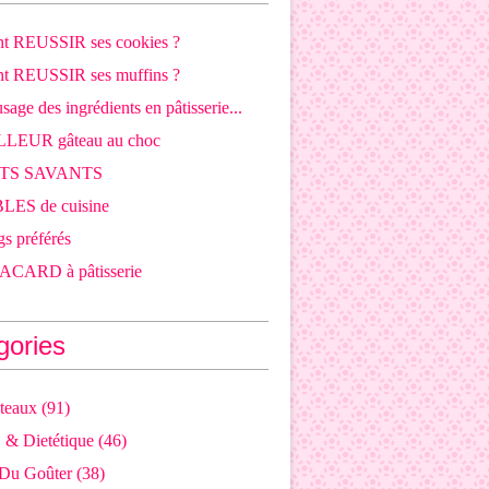
 REUSSIR ses cookies ?
 REUSSIR ses muffins ?
sage des ingrédients en pâtisserie...
LLEUR gâteau au choc
OTS SAVANTS
LES de cuisine
s préférés
CARD à pâtisserie
gories
teaux
(91)
j & Dietétique
(46)
 Du Goûter
(38)