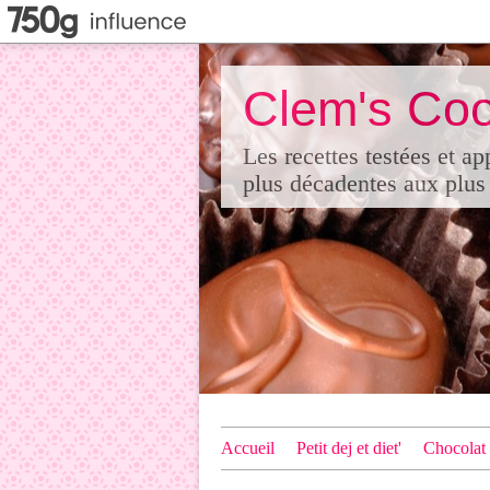
Clem's Coo
Les recettes testées et a
plus décadentes aux plus 
Accueil
Petit dej et diet'
Chocolat